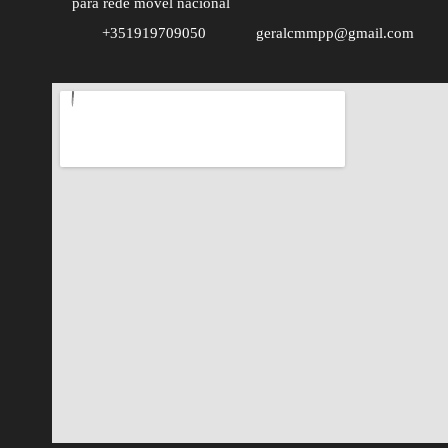
para rede móvel nacional
+351919709050
geralcmmpp@gmail.com